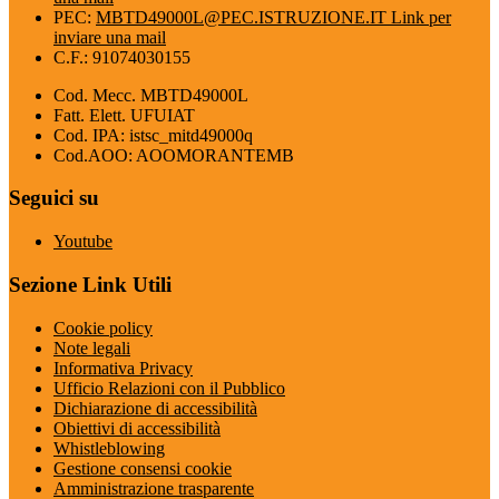
PEC:
MBTD49000L@PEC.ISTRUZIONE.IT
Link per
inviare una mail
C.F.: 91074030155
Cod. Mecc. MBTD49000L
Fatt. Elett. UFUIAT
Cod. IPA: istsc_mitd49000q
Cod.AOO: AOOMORANTEMB
Seguici su
Youtube
Sezione Link Utili
Cookie policy
Note legali
Informativa Privacy
Ufficio Relazioni con il Pubblico
Dichiarazione di accessibilità
Obiettivi di accessibilità
Whistleblowing
Gestione consensi cookie
Amministrazione trasparente