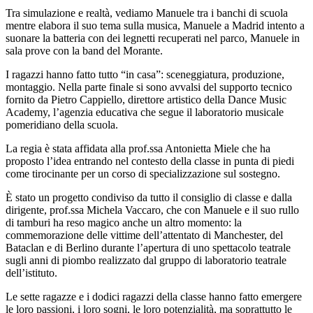
Tra simulazione e realtà, vediamo Manuele tra i banchi di scuola
mentre elabora il suo tema sulla musica, Manuele a Madrid intento a
suonare la batteria con dei legnetti recuperati nel parco, Manuele in
sala prove con la band del Morante.
I ragazzi hanno fatto tutto “in casa”: sceneggiatura, produzione,
montaggio. Nella parte finale si sono avvalsi del supporto tecnico
fornito da Pietro Cappiello, direttore artistico della Dance Music
Academy, l’agenzia educativa che segue il laboratorio musicale
pomeridiano della scuola.
La regia è stata affidata alla prof.ssa Antonietta Miele che ha
proposto l’idea entrando nel contesto della classe in punta di piedi
come tirocinante per un corso di specializzazione sul sostegno.
È stato un progetto condiviso da tutto il consiglio di classe e dalla
dirigente, prof.ssa Michela Vaccaro, che con Manuele e il suo rullo
di tamburi ha reso magico anche un altro momento: la
commemorazione delle vittime dell’attentato di Manchester, del
Bataclan e di Berlino durante l’apertura di uno spettacolo teatrale
sugli anni di piombo realizzato dal gruppo di laboratorio teatrale
dell’istituto.
Le sette ragazze e i dodici ragazzi della classe hanno fatto emergere
le loro passioni, i loro sogni, le loro potenzialità, ma soprattutto le