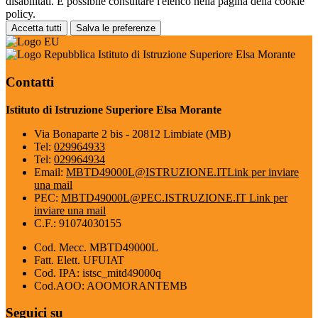
disabilitati. È possibile consultare l'elenco nella pagina della cookie
policy.
Accetta tutti
Salva le preferenze
Istituto di Istruzione Superiore Elsa Morante
Contatti
Istituto di Istruzione Superiore Elsa Morante
Via Bonaparte 2 bis - 20812 Limbiate (MB)
Tel:
029964933
Tel:
029964934
Email:
MBTD49000L@ISTRUZIONE.IT
Link per inviare
una mail
PEC:
MBTD49000L@PEC.ISTRUZIONE.IT
Link per
inviare una mail
C.F.: 91074030155
Cod. Mecc. MBTD49000L
Fatt. Elett. UFUIAT
Cod. IPA: istsc_mitd49000q
Cod.AOO: AOOMORANTEMB
Seguici su