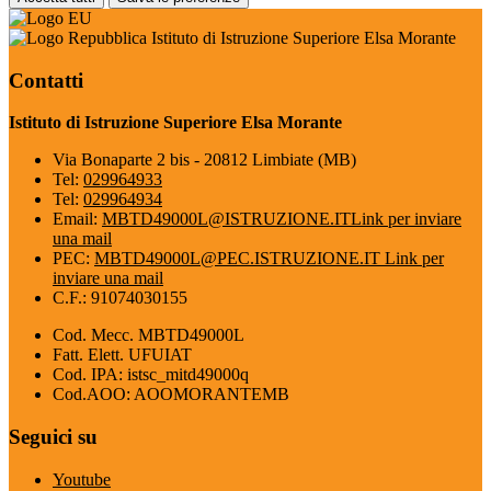
Istituto di Istruzione Superiore Elsa Morante
Contatti
Istituto di Istruzione Superiore Elsa Morante
Via Bonaparte 2 bis - 20812 Limbiate (MB)
Tel:
029964933
Tel:
029964934
Email:
MBTD49000L@ISTRUZIONE.IT
Link per inviare
una mail
PEC:
MBTD49000L@PEC.ISTRUZIONE.IT
Link per
inviare una mail
C.F.: 91074030155
Cod. Mecc. MBTD49000L
Fatt. Elett. UFUIAT
Cod. IPA: istsc_mitd49000q
Cod.AOO: AOOMORANTEMB
Seguici su
Youtube