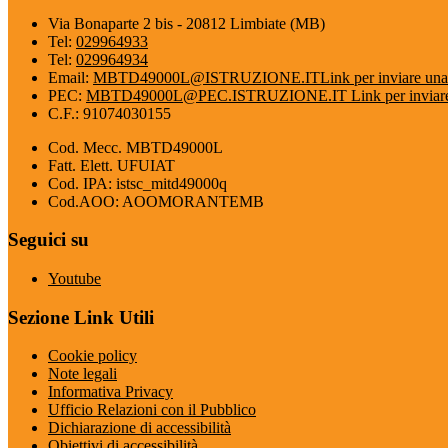
Via Bonaparte 2 bis - 20812 Limbiate (MB)
Tel:
029964933
Tel:
029964934
Email:
MBTD49000L@ISTRUZIONE.IT
Link per inviare una
PEC:
MBTD49000L@PEC.ISTRUZIONE.IT
Link per inviar
C.F.: 91074030155
Cod. Mecc. MBTD49000L
Fatt. Elett. UFUIAT
Cod. IPA: istsc_mitd49000q
Cod.AOO: AOOMORANTEMB
Seguici su
Youtube
Sezione Link Utili
Cookie policy
Note legali
Informativa Privacy
Ufficio Relazioni con il Pubblico
Dichiarazione di accessibilità
Obiettivi di accessibilità