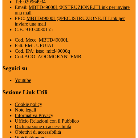
Tel:
029964934
Email:
MBTD49000L@ISTRUZIONE.IT
Link per inviare
una mail
PEC:
MBTD49000L@PEC.ISTRUZIONE.IT
Link per
inviare una mail
C.F.: 91074030155
Cod. Mecc. MBTD49000L
Fatt. Elett. UFUIAT
Cod. IPA: istsc_mitd49000q
Cod.AOO: AOOMORANTEMB
Seguici su
Youtube
Sezione Link Utili
Cookie policy
Note legali
Informativa Privacy
Ufficio Relazioni con il Pubblico
Dichiarazione di accessibilità
Obiettivi di accessibilità
Whistleblowing