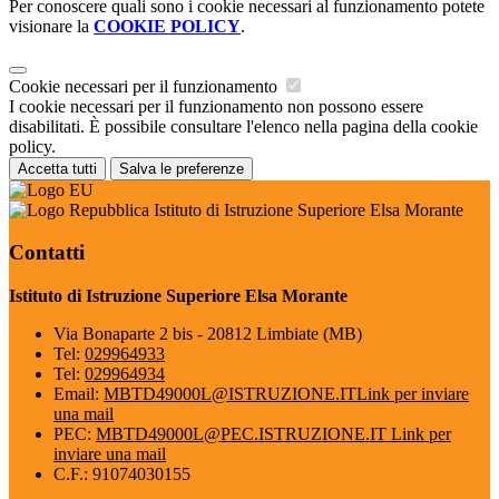
Per conoscere quali sono i cookie necessari al funzionamento potete
visionare la
COOKIE POLICY
.
Cookie necessari per il funzionamento
I cookie necessari per il funzionamento non possono essere
disabilitati. È possibile consultare l'elenco nella pagina della cookie
policy.
Accetta tutti
Salva le preferenze
Istituto di Istruzione Superiore Elsa Morante
Contatti
Istituto di Istruzione Superiore Elsa Morante
Via Bonaparte 2 bis - 20812 Limbiate (MB)
Tel:
029964933
Tel:
029964934
Email:
MBTD49000L@ISTRUZIONE.IT
Link per inviare
una mail
PEC:
MBTD49000L@PEC.ISTRUZIONE.IT
Link per
inviare una mail
C.F.: 91074030155