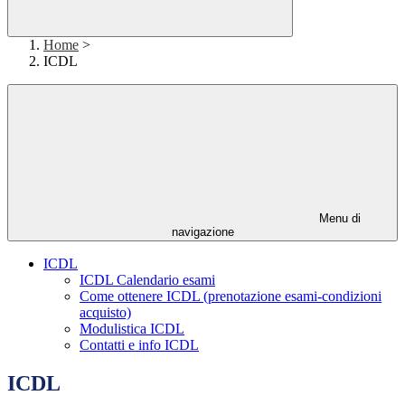
Home
>
ICDL
Menu di
navigazione
ICDL
ICDL Calendario esami
Come ottenere ICDL (prenotazione esami-condizioni
acquisto)
Modulistica ICDL
Contatti e info ICDL
ICDL