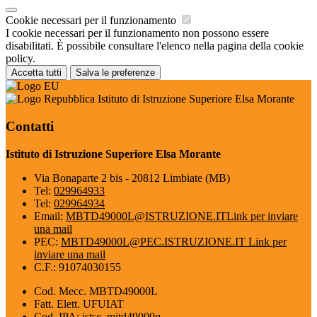
Cookie necessari per il funzionamento
I cookie necessari per il funzionamento non possono essere
disabilitati. È possibile consultare l'elenco nella pagina della cookie
policy.
Accetta tutti
Salva le preferenze
Istituto di Istruzione Superiore Elsa Morante
Contatti
Istituto di Istruzione Superiore Elsa Morante
Via Bonaparte 2 bis - 20812 Limbiate (MB)
Tel:
029964933
Tel:
029964934
Email:
MBTD49000L@ISTRUZIONE.IT
Link per inviare
una mail
PEC:
MBTD49000L@PEC.ISTRUZIONE.IT
Link per
inviare una mail
C.F.: 91074030155
Cod. Mecc. MBTD49000L
Fatt. Elett. UFUIAT
Cod. IPA: istsc_mitd49000q