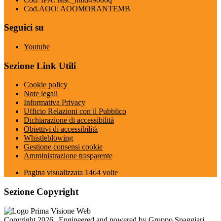
Cod.AOO: AOOMORANTEMB
Seguici su
Youtube
Sezione Link Utili
Cookie policy
Note legali
Informativa Privacy
Ufficio Relazioni con il Pubblico
Dichiarazione di accessibilità
Obiettivi di accessibilità
Whistleblowing
Gestione consensi cookie
Amministrazione trasparente
Pagina visualizzata
1464
volte
Sezione Copyright
Copyright 2026 | Engineered and powered by Gruppo Spaggiari