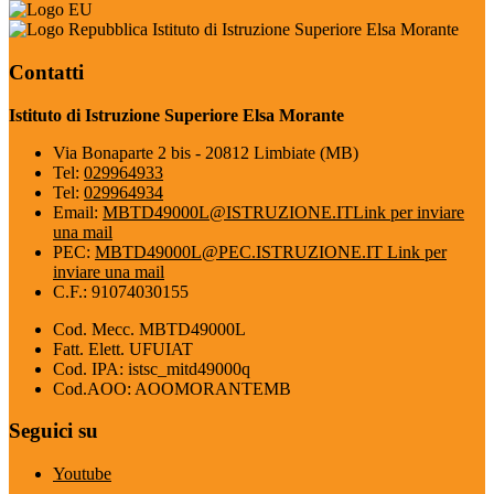
Istituto di Istruzione Superiore Elsa Morante
Contatti
Istituto di Istruzione Superiore Elsa Morante
Via Bonaparte 2 bis - 20812 Limbiate (MB)
Tel:
029964933
Tel:
029964934
Email:
MBTD49000L@ISTRUZIONE.IT
Link per inviare
una mail
PEC:
MBTD49000L@PEC.ISTRUZIONE.IT
Link per
inviare una mail
C.F.: 91074030155
Cod. Mecc. MBTD49000L
Fatt. Elett. UFUIAT
Cod. IPA: istsc_mitd49000q
Cod.AOO: AOOMORANTEMB
Seguici su
Youtube