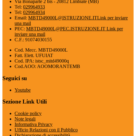
Via Bonaparte 2 bis - 20812 Limbiate (MB)
Tel:
029964933
Tel:
029964934
Email:
MBTD49000L@ISTRUZIONE.IT
Link per inviare
una mail
PEC:
MBTD49000L@PEC.ISTRUZIONE.IT
Link per
inviare una mail
C.F.: 91074030155
Cod. Mecc. MBTD49000L
Fatt. Elett. UFUIAT
Cod. IPA: istsc_mitd49000q
Cod.AOO: AOOMORANTEMB
Seguici su
Youtube
Sezione Link Utili
Cookie policy
Note legali
Informativa Privacy
Ufficio Relazioni con il Pubblico
Dichiarazione di accessibilità