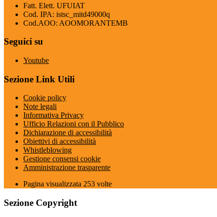
Fatt. Elett. UFUIAT
Cod. IPA: istsc_mitd49000q
Cod.AOO: AOOMORANTEMB
Seguici su
Youtube
Sezione Link Utili
Cookie policy
Note legali
Informativa Privacy
Ufficio Relazioni con il Pubblico
Dichiarazione di accessibilità
Obiettivi di accessibilità
Whistleblowing
Gestione consensi cookie
Amministrazione trasparente
Pagina visualizzata
253
volte
Sezione Copyright