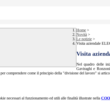
Home
>
Novità
>
Le notizie
>
Visita aziendale 
Visita azie
Nel quadro delle ini
Gaviraghi e Ronzoni, 
 per comprendere come il principio della "divisione del lavoro" si articol
kie necessari al funzionamento ed utili alle finalità illustrate nella
COO