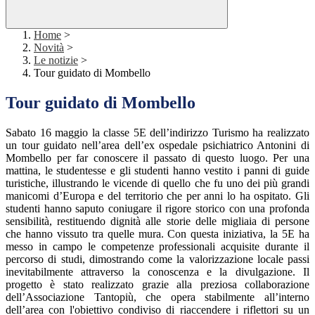
Home
>
Novità
>
Le notizie
>
Tour guidato di Mombello
Tour guidato di Mombello
Sabato 16 maggio la classe 5E dell’indirizzo Turismo ha realizzato
un tour guidato
nell’area dell’ex ospedale psichiatrico Antonini di
Mombello
per far conoscere il passato di questo luogo. Per una
mattina, le studentesse e gli studenti hanno vestito i panni di guide
turistiche, illustrando le vicende di quello che fu uno dei più grandi
manicomi d’Europa e del territorio che per anni lo ha ospitato.
Gli
studenti hanno saputo coniugare il rigore storico con una profonda
sensibilità, restituendo dignità alle storie delle migliaia di persone
che hanno vissuto tra quelle mura.
Con questa iniziativa, la 5E ha
messo in campo le competenze professionali acquisite durante il
percorso di studi, dimostrando come la valorizzazione locale passi
inevitabilmente attraverso la conoscenza e la divulgazione.
Il
progetto è stato realizzato grazie alla preziosa collaborazione
dell’Associazione Tantopiù, che opera stabilmente all’interno
dell’area con l'obiettivo condiviso di riaccendere i riflettori su un