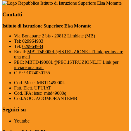
Istituto di Istruzione Superiore Elsa Morante
Contatti
Istituto di Istruzione Superiore Elsa Morante
Via Bonaparte 2 bis - 20812 Limbiate (MB)
Tel:
029964933
Tel:
029964934
Email:
MBTD49000L@ISTRUZIONE.IT
Link per inviare
una mail
PEC:
MBTD49000L@PEC.ISTRUZIONE.IT
Link per
inviare una mail
C.F.: 91074030155
Cod. Mecc. MBTD49000L
Fatt. Elett. UFUIAT
Cod. IPA: istsc_mitd49000q
Cod.AOO: AOOMORANTEMB
Seguici su
Youtube