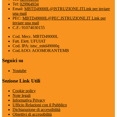
Tel:
029964934
Email:
MBTD49000L@ISTRUZIONE.IT
Link per inviare
una mail
PEC:
MBTD49000L@PEC.ISTRUZIONE.IT
Link per
inviare una mail
C.F.: 91074030155
Cod. Mecc. MBTD49000L
Fatt. Elett. UFUIAT
Cod. IPA: istsc_mitd49000q
Cod.AOO: AOOMORANTEMB
Seguici su
Youtube
Sezione Link Utili
Cookie policy
Note legali
Informativa Privacy
Ufficio Relazioni con il Pubblico
Dichiarazione di accessibilità
Obiettivi di accessibilità