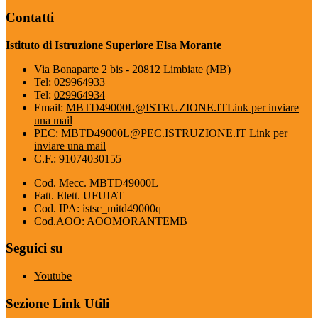
Contatti
Istituto di Istruzione Superiore Elsa Morante
Via Bonaparte 2 bis - 20812 Limbiate (MB)
Tel:
029964933
Tel:
029964934
Email:
MBTD49000L@ISTRUZIONE.IT
Link per inviare
una mail
PEC:
MBTD49000L@PEC.ISTRUZIONE.IT
Link per
inviare una mail
C.F.: 91074030155
Cod. Mecc. MBTD49000L
Fatt. Elett. UFUIAT
Cod. IPA: istsc_mitd49000q
Cod.AOO: AOOMORANTEMB
Seguici su
Youtube
Sezione Link Utili