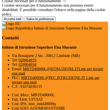
Cookie necessari per il funzionamento
I cookie necessari per il funzionamento non possono essere
disabilitati. È possibile consultare l'elenco nella pagina della cookie
policy.
Accetta tutti
Salva le preferenze
Istituto di Istruzione Superiore Elsa Morante
Contatti
Istituto di Istruzione Superiore Elsa Morante
Via Bonaparte 2 bis - 20812 Limbiate (MB)
Tel:
029964933
Tel:
029964934
Email:
MBTD49000L@ISTRUZIONE.IT
Link per inviare
una mail
PEC:
MBTD49000L@PEC.ISTRUZIONE.IT
Link per
inviare una mail
C.F.: 91074030155
Cod. Mecc. MBTD49000L
Fatt. Elett. UFUIAT
Cod. IPA: istsc_mitd49000q
Cod.AOO: AOOMORANTEMB