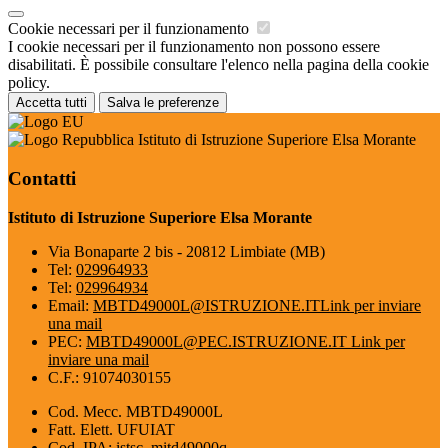
Cookie necessari per il funzionamento
I cookie necessari per il funzionamento non possono essere
disabilitati. È possibile consultare l'elenco nella pagina della cookie
policy.
Accetta tutti
Salva le preferenze
Istituto di Istruzione Superiore Elsa Morante
Contatti
Istituto di Istruzione Superiore Elsa Morante
Via Bonaparte 2 bis - 20812 Limbiate (MB)
Tel:
029964933
Tel:
029964934
Email:
MBTD49000L@ISTRUZIONE.IT
Link per inviare
una mail
PEC:
MBTD49000L@PEC.ISTRUZIONE.IT
Link per
inviare una mail
C.F.: 91074030155
Cod. Mecc. MBTD49000L
Fatt. Elett. UFUIAT
Cod. IPA: istsc_mitd49000q