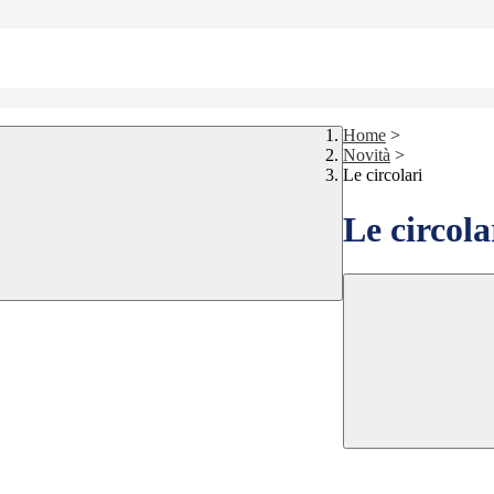
Home
>
Novità
>
Le circolari
Le circola