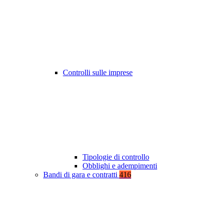
Controlli sulle imprese
Tipologie di controllo
Obblighi e adempimenti
Bandi di gara e contratti
416