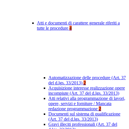
Atti e documenti di carattere generale riferiti a
tutte le procedure
4
Automatizzazione delle procedure (Art. 37
del d.lgs. 33/2013)
2
Acquisizione interesse realizzazione opere
incompiute (Art. 37 del d.lgs. 33/2013)
Atti relativi alla programmazione di lavori,
opere, servizi e forniture / Mancata
redazione programmazione
2
Documenti sul sistema di qualificazione
(Art. 37 del d.lgs. 33/2013)
Gravi illeciti professionali (Art. 37 del