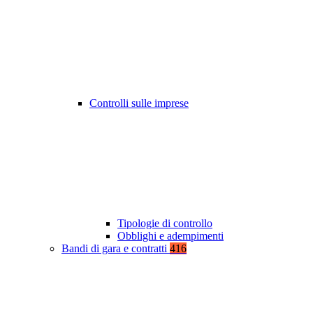
Controlli sulle imprese
Tipologie di controllo
Obblighi e adempimenti
Bandi di gara e contratti
416