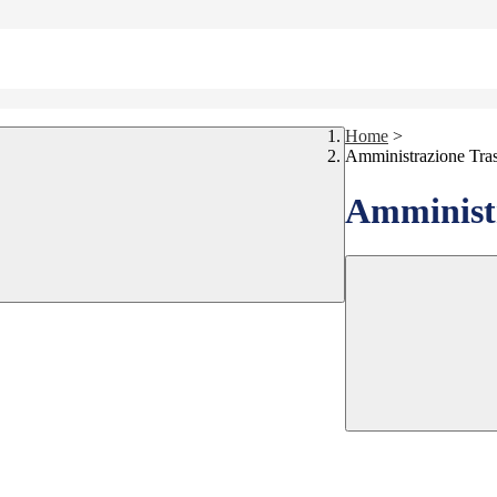
Home
>
Amministrazione Tra
Amministr