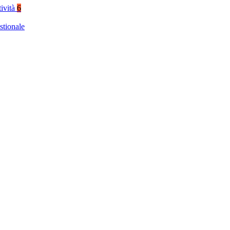
tività
6
stionale