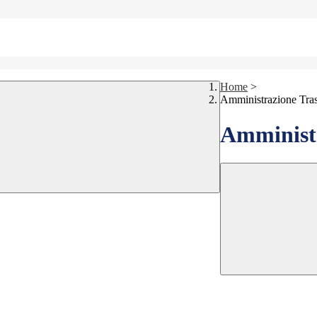
Home
>
Amministrazione Tra
Amministr