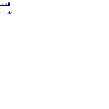
tività
6
stionale