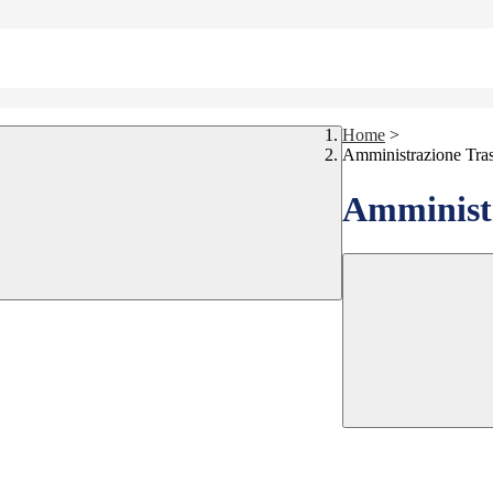
Home
>
Amministrazione Tra
Amministr