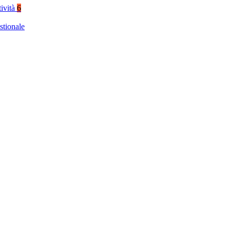
tività
6
stionale