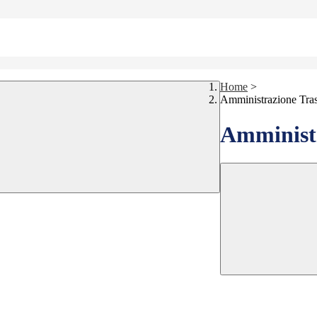
Home
>
Amministrazione Tra
Amministr