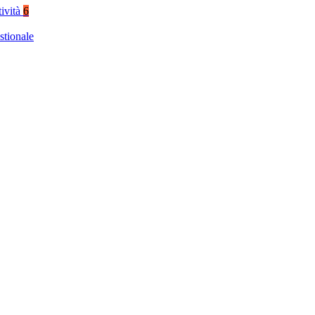
tività
6
stionale