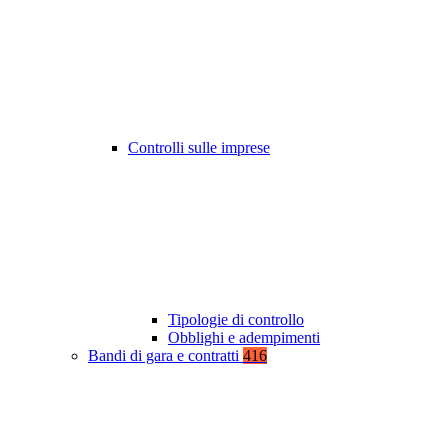
Controlli sulle imprese
Tipologie di controllo
Obblighi e adempimenti
Bandi di gara e contratti
416