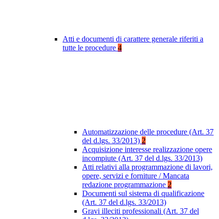
Atti e documenti di carattere generale riferiti a
tutte le procedure
4
Automatizzazione delle procedure (Art. 37
del d.lgs. 33/2013)
2
Acquisizione interesse realizzazione opere
incompiute (Art. 37 del d.lgs. 33/2013)
Atti relativi alla programmazione di lavori,
opere, servizi e forniture / Mancata
redazione programmazione
2
Documenti sul sistema di qualificazione
(Art. 37 del d.lgs. 33/2013)
Gravi illeciti professionali (Art. 37 del