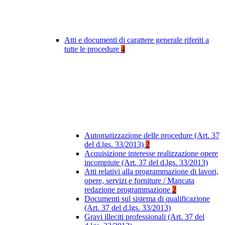
Atti e documenti di carattere generale riferiti a
tutte le procedure
4
Automatizzazione delle procedure (Art. 37
del d.lgs. 33/2013)
2
Acquisizione interesse realizzazione opere
incompiute (Art. 37 del d.lgs. 33/2013)
Atti relativi alla programmazione di lavori,
opere, servizi e forniture / Mancata
redazione programmazione
2
Documenti sul sistema di qualificazione
(Art. 37 del d.lgs. 33/2013)
Gravi illeciti professionali (Art. 37 del