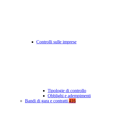
Controlli sulle imprese
Tipologie di controllo
Obblighi e adempimenti
Bandi di gara e contratti
416