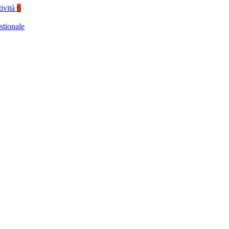
tività
6
stionale