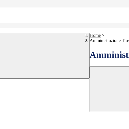
Home
>
Amministrazione Tra
Amministr