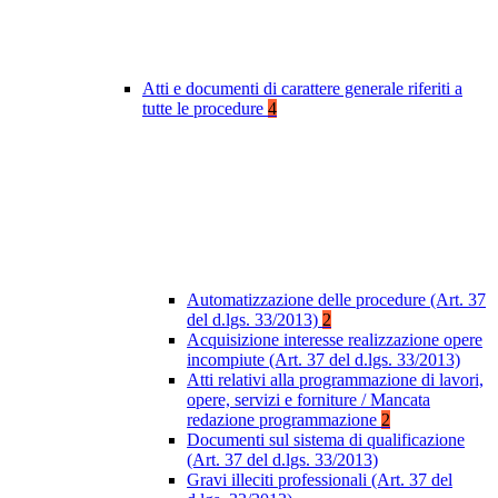
Atti e documenti di carattere generale riferiti a
tutte le procedure
4
Automatizzazione delle procedure (Art. 37
del d.lgs. 33/2013)
2
Acquisizione interesse realizzazione opere
incompiute (Art. 37 del d.lgs. 33/2013)
Atti relativi alla programmazione di lavori,
opere, servizi e forniture / Mancata
redazione programmazione
2
Documenti sul sistema di qualificazione
(Art. 37 del d.lgs. 33/2013)
Gravi illeciti professionali (Art. 37 del