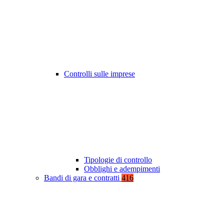
Controlli sulle imprese
Tipologie di controllo
Obblighi e adempimenti
Bandi di gara e contratti
416