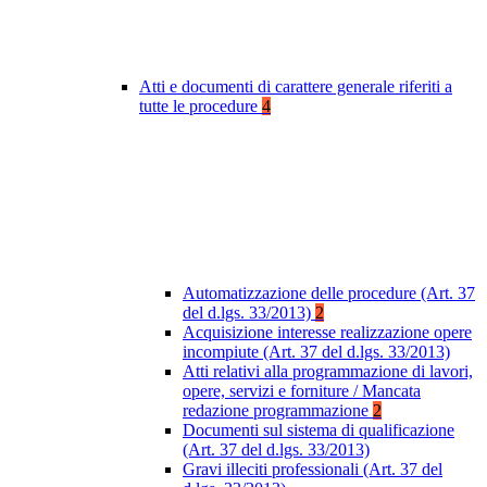
Atti e documenti di carattere generale riferiti a
tutte le procedure
4
Automatizzazione delle procedure (Art. 37
del d.lgs. 33/2013)
2
Acquisizione interesse realizzazione opere
incompiute (Art. 37 del d.lgs. 33/2013)
Atti relativi alla programmazione di lavori,
opere, servizi e forniture / Mancata
redazione programmazione
2
Documenti sul sistema di qualificazione
(Art. 37 del d.lgs. 33/2013)
Gravi illeciti professionali (Art. 37 del