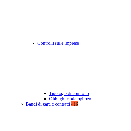
Controlli sulle imprese
Tipologie di controllo
Obblighi e adempimenti
Bandi di gara e contratti
416