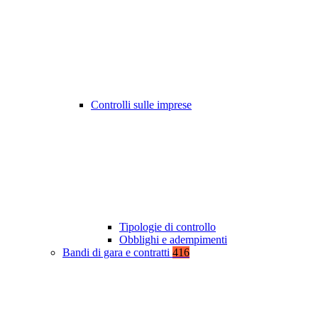
Controlli sulle imprese
Tipologie di controllo
Obblighi e adempimenti
Bandi di gara e contratti
416