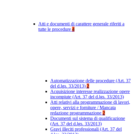
Atti e documenti di carattere generale riferiti a
tutte le procedure
4
Automatizzazione delle procedure (Art. 37
del d.lgs. 33/2013)
2
Acquisizione interesse realizzazione opere
incompiute (Art. 37 del d.lgs. 33/2013)
Atti relativi alla programmazione di lavori,
opere, servizi e forniture / Mancata
redazione programmazione
2
Documenti sul sistema di qualificazione
(Art. 37 del d.lgs. 33/2013)
Gravi illeciti professionali (Art. 37 del