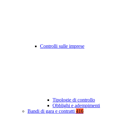
Controlli sulle imprese
Tipologie di controllo
Obblighi e adempimenti
Bandi di gara e contratti
416