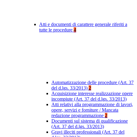
Atti e documenti di carattere generale riferiti a
tutte le procedure
4
Automatizzazione delle procedure (Art. 37
del d.lgs. 33/2013)
2
Acquisizione interesse realizzazione opere
incompiute (Art. 37 del d.lgs. 33/2013)
Atti relativi alla programmazione di lavori,
opere, servizi e forniture / Mancata
redazione programmazione
2
Documenti sul sistema di qualificazione
(Art. 37 del d.lgs. 33/2013)
Gravi illeciti professionali (Art. 37 del