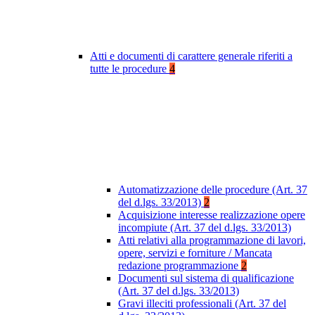
Atti e documenti di carattere generale riferiti a
tutte le procedure
4
Automatizzazione delle procedure (Art. 37
del d.lgs. 33/2013)
2
Acquisizione interesse realizzazione opere
incompiute (Art. 37 del d.lgs. 33/2013)
Atti relativi alla programmazione di lavori,
opere, servizi e forniture / Mancata
redazione programmazione
2
Documenti sul sistema di qualificazione
(Art. 37 del d.lgs. 33/2013)
Gravi illeciti professionali (Art. 37 del