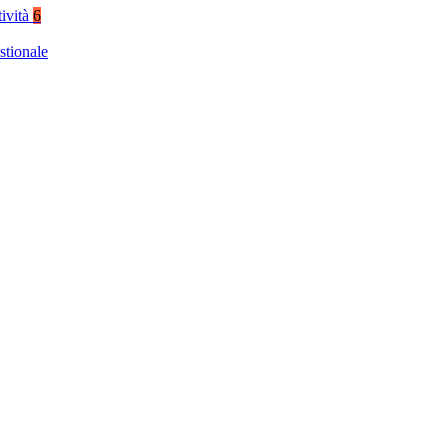
tività
6
stionale