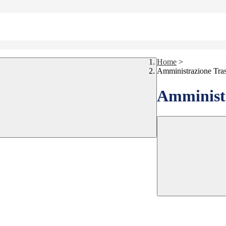
Home
>
Amministrazione Tra
Amministr