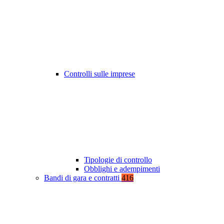
Controlli sulle imprese
Tipologie di controllo
Obblighi e adempimenti
Bandi di gara e contratti
416