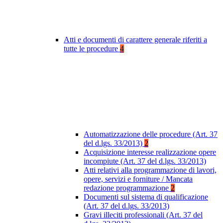
Atti e documenti di carattere generale riferiti a
tutte le procedure
4
Automatizzazione delle procedure (Art. 37
del d.lgs. 33/2013)
2
Acquisizione interesse realizzazione opere
incompiute (Art. 37 del d.lgs. 33/2013)
Atti relativi alla programmazione di lavori,
opere, servizi e forniture / Mancata
redazione programmazione
2
Documenti sul sistema di qualificazione
(Art. 37 del d.lgs. 33/2013)
Gravi illeciti professionali (Art. 37 del