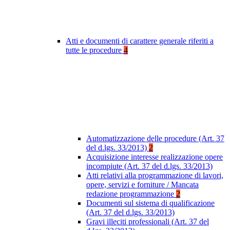
Atti e documenti di carattere generale riferiti a
tutte le procedure
4
Automatizzazione delle procedure (Art. 37
del d.lgs. 33/2013)
2
Acquisizione interesse realizzazione opere
incompiute (Art. 37 del d.lgs. 33/2013)
Atti relativi alla programmazione di lavori,
opere, servizi e forniture / Mancata
redazione programmazione
2
Documenti sul sistema di qualificazione
(Art. 37 del d.lgs. 33/2013)
Gravi illeciti professionali (Art. 37 del