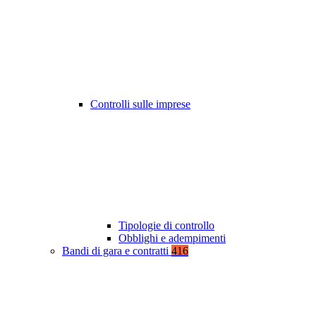
Controlli sulle imprese
Tipologie di controllo
Obblighi e adempimenti
Bandi di gara e contratti
416