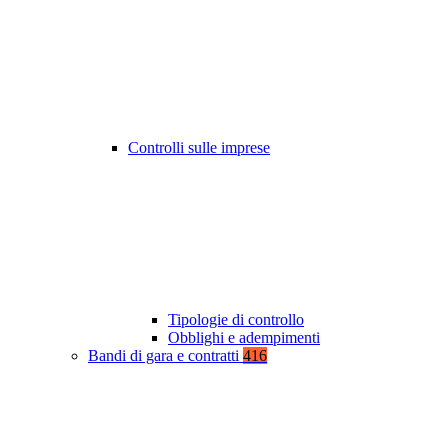
Controlli sulle imprese
Tipologie di controllo
Obblighi e adempimenti
Bandi di gara e contratti
416