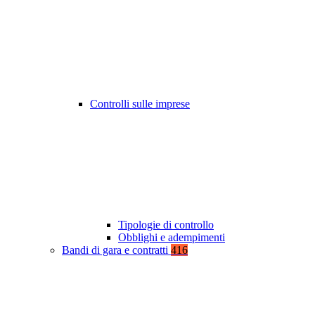
Controlli sulle imprese
Tipologie di controllo
Obblighi e adempimenti
Bandi di gara e contratti
416