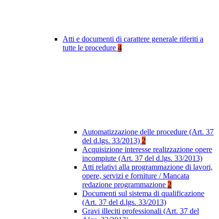
Atti e documenti di carattere generale riferiti a
tutte le procedure
4
Automatizzazione delle procedure (Art. 37
del d.lgs. 33/2013)
2
Acquisizione interesse realizzazione opere
incompiute (Art. 37 del d.lgs. 33/2013)
Atti relativi alla programmazione di lavori,
opere, servizi e forniture / Mancata
redazione programmazione
2
Documenti sul sistema di qualificazione
(Art. 37 del d.lgs. 33/2013)
Gravi illeciti professionali (Art. 37 del