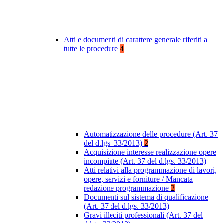
Atti e documenti di carattere generale riferiti a
tutte le procedure
4
Automatizzazione delle procedure (Art. 37
del d.lgs. 33/2013)
2
Acquisizione interesse realizzazione opere
incompiute (Art. 37 del d.lgs. 33/2013)
Atti relativi alla programmazione di lavori,
opere, servizi e forniture / Mancata
redazione programmazione
2
Documenti sul sistema di qualificazione
(Art. 37 del d.lgs. 33/2013)
Gravi illeciti professionali (Art. 37 del