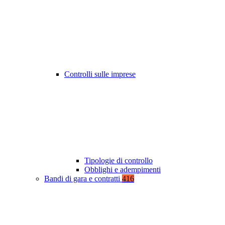
Controlli sulle imprese
Tipologie di controllo
Obblighi e adempimenti
Bandi di gara e contratti
416