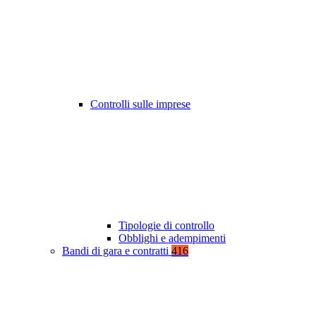
Controlli sulle imprese
Tipologie di controllo
Obblighi e adempimenti
Bandi di gara e contratti
416