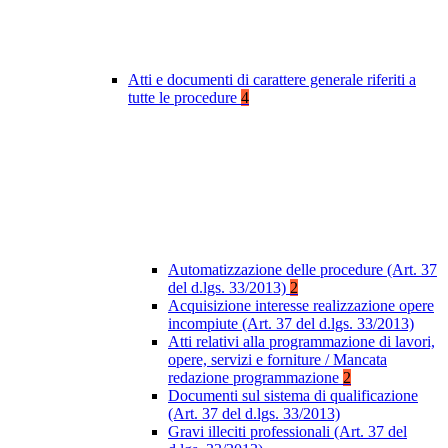
Atti e documenti di carattere generale riferiti a
tutte le procedure
4
Automatizzazione delle procedure (Art. 37
del d.lgs. 33/2013)
2
Acquisizione interesse realizzazione opere
incompiute (Art. 37 del d.lgs. 33/2013)
Atti relativi alla programmazione di lavori,
opere, servizi e forniture / Mancata
redazione programmazione
2
Documenti sul sistema di qualificazione
(Art. 37 del d.lgs. 33/2013)
Gravi illeciti professionali (Art. 37 del