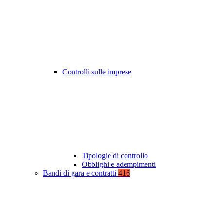
Controlli sulle imprese
Tipologie di controllo
Obblighi e adempimenti
Bandi di gara e contratti
416