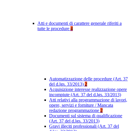
Atti e documenti di carattere generale riferiti a
tutte le procedure
4
Automatizzazione delle procedure (Art. 37
del d.lgs. 33/2013)
2
Acquisizione interesse realizzazione opere
incompiute (Art. 37 del d.lgs. 33/2013)
Atti relativi alla programmazione di lavori,
opere, servizi e forniture / Mancata
redazione programmazione
2
Documenti sul sistema di qualificazione
(Art. 37 del d.lgs. 33/2013)
Gravi illeciti professionali (Art. 37 del