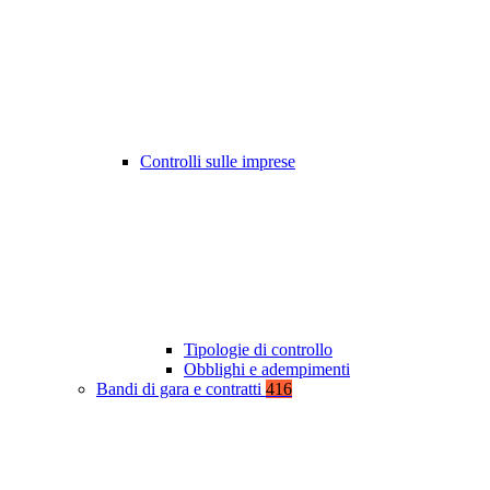
Controlli sulle imprese
Tipologie di controllo
Obblighi e adempimenti
Bandi di gara e contratti
416