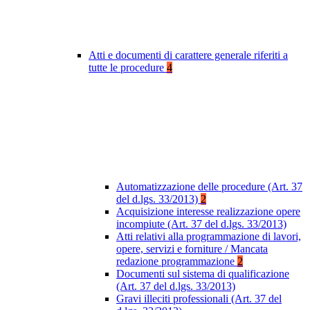
Atti e documenti di carattere generale riferiti a
tutte le procedure
4
Automatizzazione delle procedure (Art. 37
del d.lgs. 33/2013)
2
Acquisizione interesse realizzazione opere
incompiute (Art. 37 del d.lgs. 33/2013)
Atti relativi alla programmazione di lavori,
opere, servizi e forniture / Mancata
redazione programmazione
2
Documenti sul sistema di qualificazione
(Art. 37 del d.lgs. 33/2013)
Gravi illeciti professionali (Art. 37 del