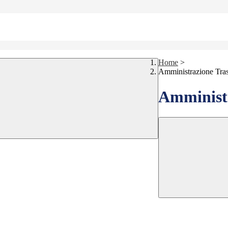
Home
>
Amministrazione Tra
Amministr