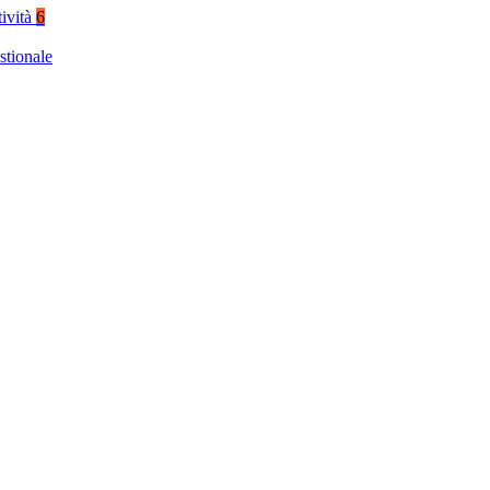
tività
6
stionale