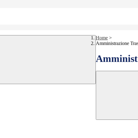
Home
>
Amministrazione Tra
Amministr