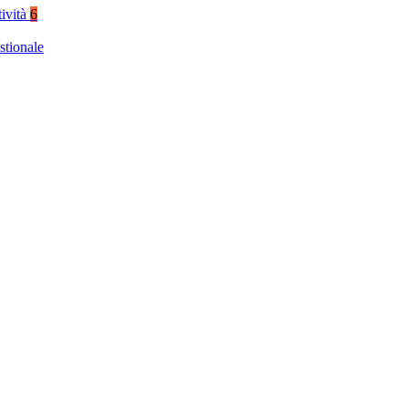
tività
6
stionale