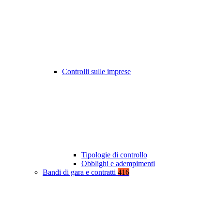
Controlli sulle imprese
Tipologie di controllo
Obblighi e adempimenti
Bandi di gara e contratti
416