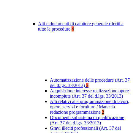
Atti e documenti di carattere generale riferiti a
tutte le procedure
4
Automatizzazione delle procedure (Art. 37
del d.lgs. 33/2013)
2
Acquisizione interesse realizzazione opere
incompiute (Art. 37 del d.lgs. 33/2013)
Atti relativi alla programmazione di lavori,
opere, servizi e forniture / Mancata
redazione programmazione
2
Documenti sul sistema di qualificazione
(Art. 37 del d.lgs. 33/2013)
Gravi illeciti professionali (Art. 37 del