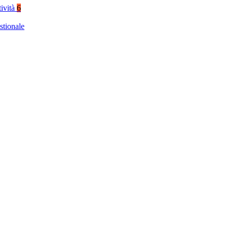
tività
6
stionale