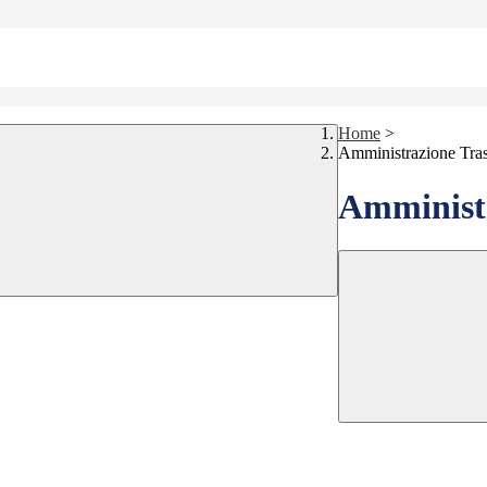
Home
>
Amministrazione Tra
Amministr