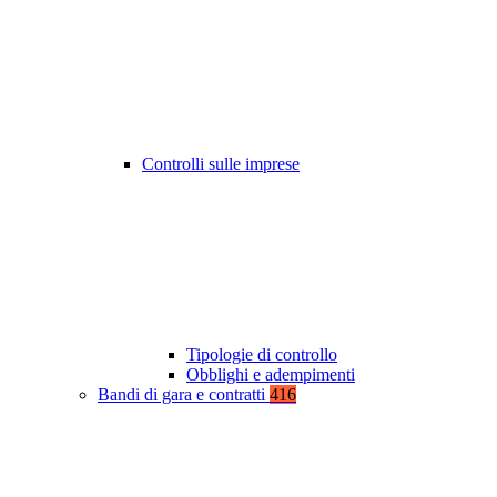
Controlli sulle imprese
Tipologie di controllo
Obblighi e adempimenti
Bandi di gara e contratti
416