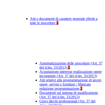
Atti e documenti di carattere generale riferiti a
tutte le procedure
4
Automatizzazione delle procedure (Art. 37
del d.lgs. 33/2013)
2
Acquisizione interesse realizzazione opere
incompiute (Art. 37 del d.lgs. 33/2013)
Atti relativi alla programmazione di lavori,
opere, servizi e forniture / Mancata
redazione programmazione
2
Documenti sul sistema di qualificazione
(Art. 37 del d.lgs. 33/2013)
Gravi illeciti professionali (Art. 37 del