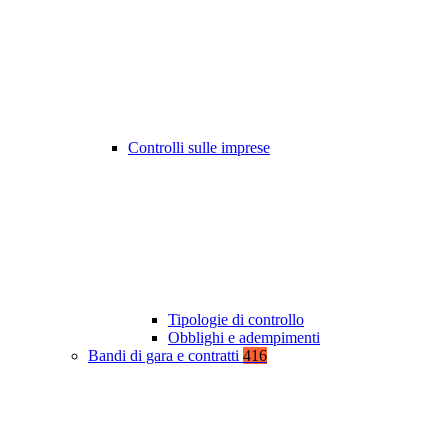
Controlli sulle imprese
Tipologie di controllo
Obblighi e adempimenti
Bandi di gara e contratti
416