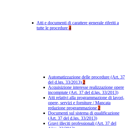
Atti e documenti di carattere generale riferiti a
tutte le procedure
4
Automatizzazione delle procedure (Art. 37
del d.lgs. 33/2013)
2
Acquisizione interesse realizzazione opere
incompiute (Art. 37 del d.lgs. 33/2013)
Atti relativi alla programmazione di lavori,
opere, servizi e forniture / Mancata
redazione programmazione
2
Documenti sul sistema di qualificazione
(Art. 37 del d.lgs. 33/2013)
Gravi illeciti professionali (Art. 37 del