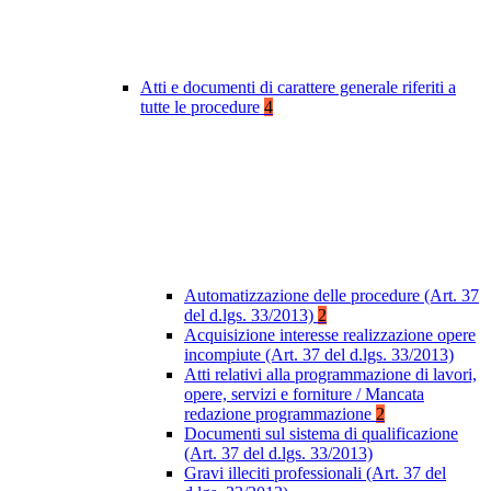
Atti e documenti di carattere generale riferiti a
tutte le procedure
4
Automatizzazione delle procedure (Art. 37
del d.lgs. 33/2013)
2
Acquisizione interesse realizzazione opere
incompiute (Art. 37 del d.lgs. 33/2013)
Atti relativi alla programmazione di lavori,
opere, servizi e forniture / Mancata
redazione programmazione
2
Documenti sul sistema di qualificazione
(Art. 37 del d.lgs. 33/2013)
Gravi illeciti professionali (Art. 37 del