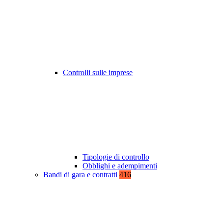
Controlli sulle imprese
Tipologie di controllo
Obblighi e adempimenti
Bandi di gara e contratti
416