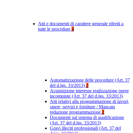
Atti e documenti di carattere generale riferiti a
tutte le procedure
4
Automatizzazione delle procedure (Art. 37
del d.lgs. 33/2013)
2
Acquisizione interesse realizzazione opere
incompiute (Art. 37 del d.lgs. 33/2013)
Atti relativi alla programmazione di lavori,
opere, servizi e forniture / Mancata
redazione programmazione
2
Documenti sul sistema di qualificazione
(Art. 37 del d.lgs. 33/2013)
Gravi illeciti professionali (Art. 37 del