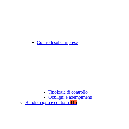
Controlli sulle imprese
Tipologie di controllo
Obblighi e adempimenti
Bandi di gara e contratti
416