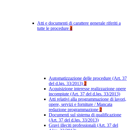
Atti e documenti di carattere generale riferiti a
tutte le procedure
4
Automatizzazione delle procedure (Art. 37
del d.lgs. 33/2013)
2
Acquisizione interesse realizzazione opere
incompiute (Art. 37 del d.lgs. 33/2013)
Atti relativi alla programmazione di lavori,
opere, servizi e forniture / Mancata
redazione programmazione
2
Documenti sul sistema di qualificazione
(Art. 37 del d.lgs. 33/2013)
Gravi illeciti professionali (Art. 37 del