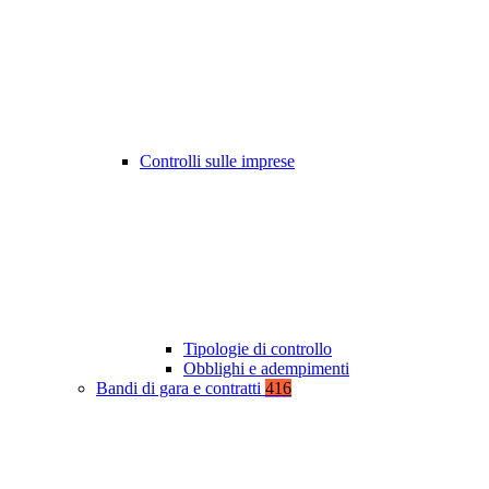
Controlli sulle imprese
Tipologie di controllo
Obblighi e adempimenti
Bandi di gara e contratti
416