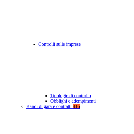
Controlli sulle imprese
Tipologie di controllo
Obblighi e adempimenti
Bandi di gara e contratti
416