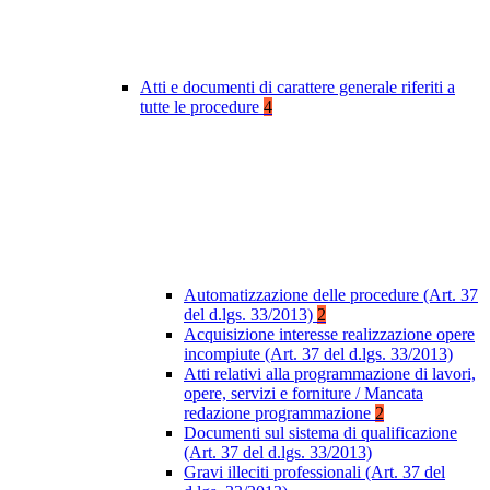
Atti e documenti di carattere generale riferiti a
tutte le procedure
4
Automatizzazione delle procedure (Art. 37
del d.lgs. 33/2013)
2
Acquisizione interesse realizzazione opere
incompiute (Art. 37 del d.lgs. 33/2013)
Atti relativi alla programmazione di lavori,
opere, servizi e forniture / Mancata
redazione programmazione
2
Documenti sul sistema di qualificazione
(Art. 37 del d.lgs. 33/2013)
Gravi illeciti professionali (Art. 37 del